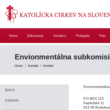
Home
Dokumenty
Iniciatívy
Podujatia
Foto
Envionmentálna subkomis
Home
/
Kontakt
/
Kontakt
Environmentálna
ŠTATÚT
P.O.BOX 113
ČLENOVIA
Kapitulská 11
814 99 Bratislav